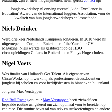
Natuurlijk zijn er meer mogelijkheden, neem gerust
contact
op!
Jongleerworkshop.nl ontving recentelijk de ‘Excellence in
Education’ Award van de International Jugglers Association, voor de
kwaliteit van hun jongleerworkshops en lesmethode!
Niels Duinker
Werd drie keer Nederlands Kampioen Jongleren. In 2018 werd hij
uitgeroepen tot Corporate Entertainer of the Year door CV
Magazine. Niels werkte als gastdocent op de HBO
circusopleidingen Codarts in Rotterdam en Fontys Hogescholen.
Nigel Voets
Was finalist van Holland’s Got Talent. Als eigenaar van
CircusWorkshop.nl werkt hij als professioneel circusdocent en
jongleur bij scholen en voor bedrijfsfeesten in binnen- en buitenland.
Jongleur Max Verstappen
Red Bull Racing
-coureur
Max Verstappen
heeft zichzelf een
bepaalde routine aangeleerd om zich optimaal voor te bereiden op
een race. Die routine bevat tal van rek- en strekoefeningen en andere