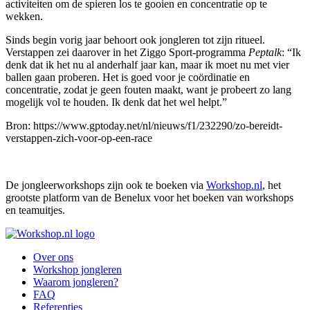
activiteiten om de spieren los te gooien en concentratie op te
wekken.
Sinds begin vorig jaar behoort ook jongleren tot zijn ritueel.
Verstappen zei daarover in het Ziggo Sport-programma
Peptalk
: “Ik
denk dat ik het nu al anderhalf jaar kan, maar ik moet nu met vier
ballen gaan proberen. Het is goed voor je coördinatie en
concentratie, zodat je geen fouten maakt, want je probeert zo lang
mogelijk vol te houden. Ik denk dat het wel helpt.”
Bron: https://www.gptoday.net/nl/nieuws/f1/232290/zo-bereidt-
verstappen-zich-voor-op-een-race
De jongleerworkshops zijn ook te boeken via
Workshop.nl
, het
grootste platform van de Benelux voor het boeken van workshops
en teamuitjes.
Over ons
Workshop jongleren
Waarom jongleren?
FAQ
Referenties