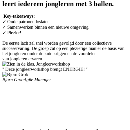
leert iedereen jongleren met 3 ballen.
Key-takeaways:
✓ Oude patronen loslaten
✓ Samenwerken binnen een nieuwe omgeving
✓ Plezier!
De eerste lach zal snel worden gevolgd door een collectieve
succeservaring. De groep zal op een plezierige manier de basis van
het jongleren onder de knie krijgen en de voordelen
van jongleren ervaren.
'' Deze jongleerworkshop brengt ENERGIE! ''
Bjorn Grob
Agile Manager
Jongleerworkshop.nl
 maakt gebruik van jongleerballen 
van gerecycled materiaal. Deze keuze maakt onze 
workshops niet alleen leuk en leerzaam, maar ook 
duurzamer.